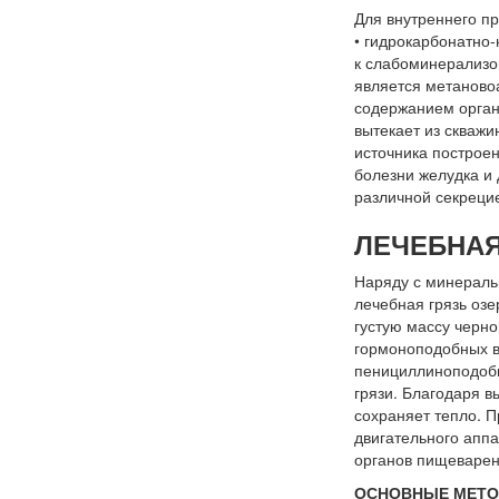
Для внутреннего п
• гидрокарбонатно-
к слабоминерализо
является метаново
содержанием орган
вытекает из скважи
источника построен
болезни желудка и 
различной секрецие
ЛЕЧЕБНАЯ
Наряду с минераль
лечебная грязь озе
густую массу черно
гормоноподобных ве
пенициллиноподобн
грязи. Благодаря в
сохраняет тепло. 
двигательного аппа
органов пищеварен
ОСНОВНЫЕ МЕТОД