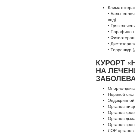
Климатотера
• Бальнеолеч
вод)
• Грязелечен
• Парафино-
• Физиотерап
• Диетотерап
• Терренкур 
КУРОРТ «
НА ЛЕЧЕН
ЗАБОЛЕВ
Опорно-двига
Нервной сис
Эндокринной
Органов пищ
Органов кро
Органов дых
Органов зрен
ЛОР органов