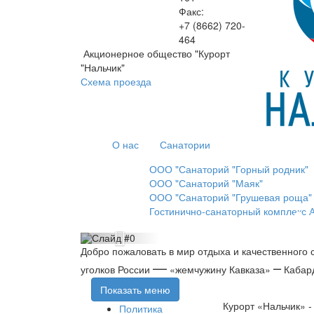
Факс:
+7 (8662)
720-
464
Акционерное общество "Курорт
"Нальчик"
Схема проезда
О нас
Санатории
ООО "Санаторий "Горный родник"
ООО "Санаторий "Маяк"
ООО "Санаторий "Грушевая роща"
Гостинично-санаторный комплекс А
Следующий
Добро пожаловать в мир отдыха и качественного 
слайд
—
–
уголков России
«жемчужину Кавказа»
Кабар
Показать меню
Курорт «Нальчик» -
Политика