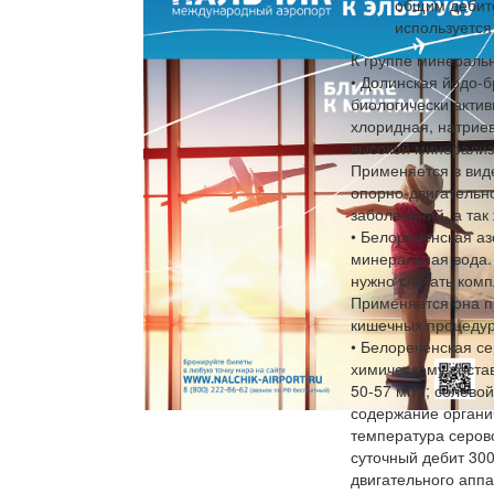
общим дебито
используется
К группе минераль
• Долинская йодо-
биологически актив
хлоридная, натрие
высокой минерализ
Применяется в вид
опорно-двигательно
заболеваний, а так
• Белореченская а
минеральная вода.
нужно считать комп
Применяется она п
кишечных процедур
• Белореченская с
химическому соста
50-57 мг/л; солевой
содержание органич
температура серов
суточный дебит 300
двигательного аппа