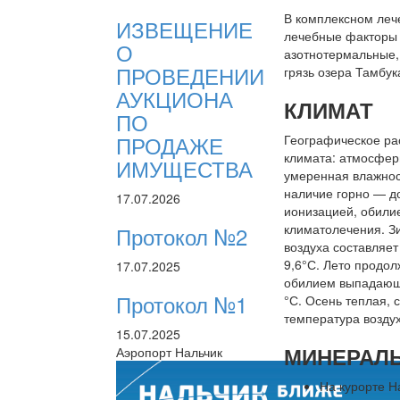
В комплексном леч
ИЗВЕЩЕНИЕ
лечебные факторы 
О
азотнотермальные,
ПРОВЕДЕНИИ
грязь озера Тамбук
АУКЦИОНА
КЛИМАТ
ПО
ПРОДАЖЕ
Географическое ра
климата: атмосферн
ИМУЩЕСТВА
умеренная влажност
наличие горно — до
17.07.2026
ионизацией, обили
климатолечения. З
Протокол №2
воздуха составляет
9,6°С. Лето продо
17.07.2025
обилием выпадающи
Протокол №1
°С. Осень теплая, 
температура воздух
15.07.2025
МИНЕРАЛ
Аэропорт Нальчик
На курорте Н