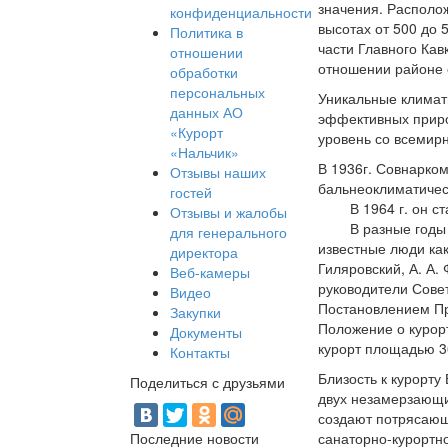
значения. Располо
конфиденциальности
высотах от 500 до 
Политика в
части Главного Кав
отношении
отношении районе 
обработки
персональных
Уникальные климат
данных АО
эффективных приро
«Курорт
уровень со всемир
«Нальчик»
В 1936г. Совнарко
Отзывы наших
бальнеоклиматичес
гостей
В 1964 г. он стал
Отзывы и жалобы
В разные годы в 
для генерального
известные люди как
директора
Гиляровский, А. А.
Веб-камеры
руководители Совет
Видео
Постановлением Пр
Закупки
Положение о курор
Документы
курорт площадью 3
Контакты
Близость к курорту
Поделиться с друзьями
двух незамерзающи
создают потрясающ
Последние новости
санаторно-курортн