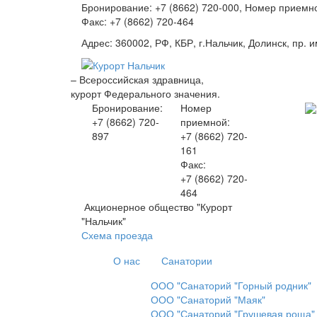
Бронирование: +7 (8662) 720-000, Номер приемно
Факс: +7 (8662) 720-464
Адрес: 360002, РФ, КБР, г.Нальчик, Долинск, пр. и
– Всероссийская здравница,
курорт Федерального значения.
Бронирование:
Номер
+7 (8662)
720-
приемной:
897
+7 (8662)
720-
161
Факс:
+7 (8662)
720-
464
Акционерное общество "Курорт
"Нальчик"
Схема проезда
О нас
Санатории
ООО "Санаторий "Горный родник"
ООО "Санаторий "Маяк"
ООО "Санаторий "Грушевая роща"