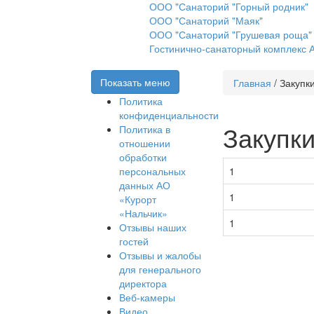
ООО "Санаторий "Горный родник"
ООО "Санаторий "Маяк"
ООО "Санаторий "Грушевая роща"
Гостинично-санаторный комплекс А
Показать меню
Главная
/
Закупк
Политика
конфиденциальности
Закупк
Политика в
отношении
обработки
персональных
1
данных АО
1
«Курорт
«Нальчик»
1
Отзывы наших
гостей
Отзывы и жалобы
для генерального
директора
Веб-камеры
Видео