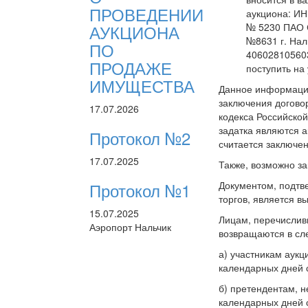
ПРОВЕДЕНИИ
аукциона: ИН
АУКЦИОНА
№ 5230 ПАО 
№8631 г. Нал
ПО
40602810560
ПРОДАЖЕ
поступить на
ИМУЩЕСТВА
Данное информаци
заключения договор
17.07.2026
кодекса Российско
задатка являются а
Протокол №2
считается заключе
17.07.2025
Также, возможно за
Протокол №1
Документом, подтв
торгов, является вы
15.07.2025
Лицам, перечислив
Аэропорт Нальчик
возвращаются в сл
а) участникам аукц
календарных дней с
б) претендентам, н
календарных дней 