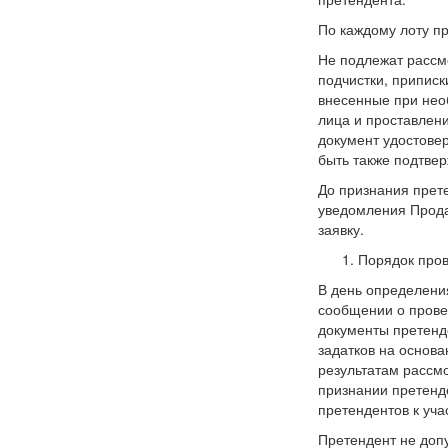
По каждому лоту пр
Не подлежат расс
подчистки, приписк
внесенные при нео
лица и проставлен
документ удостове
быть также подтве
До признания прет
уведомления Прода
заявку.
Порядок пров
В день определени
сообщении о прове
документы претенде
задатков на основа
результатам рассм
признании претенде
претендентов к уча
Претендент не доп