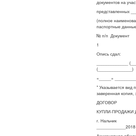
документов на уча
представленных _
(полное наименова
паспортные данные
№ п/п Документ
Опись сдал: О
_____________
(______________)
«_____» ______
* Указывается вид 
заверенная копия, 
ДОГОВОР
КУПЛИ-ПРОДАЖИ
г. 
____________2018 
Акционерное общес