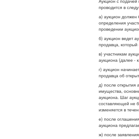
Аукцион с подачей
проводится в след
а) аукцион должен 
определения участ
проведении аукцио
б) аукцион ведет а
продавца, который 
в) участникам аук
аукциона (далее - к
г) аукцион начина
продавца об открыт
д) после открытия
имущества, основны
аукциона. Шаг аук
составляющей не б
изменяется в течен
е) после оглашени
аукциона предлагае
ж) после заявлени