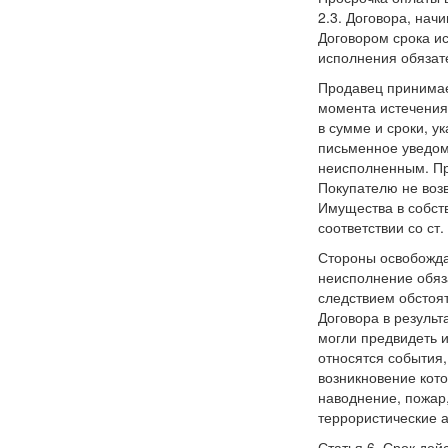
2.3. Договора, нач
Договором срока ис
исполнения обязат
Продавец принимает
момента истечения
в сумме и сроки, ук
письменное уведомл
неисполненным. Пр
Покупателю не воз
Имущества в собст
соответствии со ст.
Стороны освобождаю
неисполнение обяз
следствием обстоя
Договора в результ
могли предвидеть 
относятся события,
возникновение кото
наводнение, пожар,
террористические ак
Статья 6. Срок дей