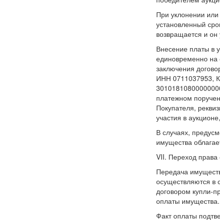
При уклонении или 
установленный сро
возвращается и он 
Внесение платы в 
единовременно на с
заключения догово
ИНН 0711037953, К
30101810800000000
платежном поручен
Покупателя, рекви
участия в аукционе
В случаях, предус
имущества облагае
VII. Переход права
Передача имуществ
осуществляются в 
договором купли-пр
оплаты имущества.
Факт оплаты подтв