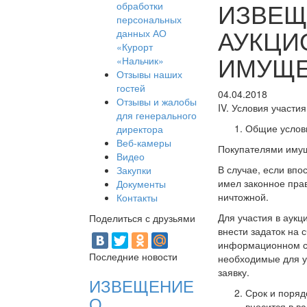
ИЗВЕЩ
обработки
персональных
АУКЦИ
данных АО
«Курорт
ИМУЩЕС
«Нальчик»
Отзывы наших
гостей
04.04.2018
Отзывы и жалобы
IV. Условия участия
для генерального
Общие услов
директора
Веб-камеры
Покупателями имущ
Видео
В случае, если впо
Закупки
имел законное прав
Документы
ничтожной.
Контакты
Для участия в аукц
Поделиться с друзьями
внести задаток на 
информационном со
Последние новости
необходимые для у
заявку.
ИЗВЕЩЕНИЕ
Срок и поряд
О
вносится в в