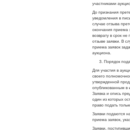
участниками аукцио
До признания прет
уведомления в пис
случае отзыва прет
окончания приема 
возврату в срок не
отзыве заявки. В с
приема заявок зада
аукциона.
Порядок пода
Для участия в аукц
своего полномочног
утвержденной прода
опубликованным в 
Заявка и опись пре
один из которых ос
право подать тольк
Заявки подаются на
приема заявок, ук
Заявки, поступивши