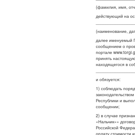
(фамилия, имя, отч
действующий на ос
________________
(наименование, да
далее именуемый 
сообщением о пров
портале www.torgi.g
принять настоящую 
находящегося в соб
________________
и обязуется:
1) соблюдать поря
законодательством
Республики и выпо
сообщении;
2) в случае призна
«Нальчик»» договор
Российской Федера
оплату стоимости и