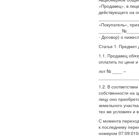
«Продавец», в лиц
действующего на ос
________________
«Покупатель», приз
_________ №______
- Договор) о ниже
Статья 1. Предмет 
1.1. Продавец обяз
оплатить по цене и
лот № ____ –
________________
1.2. В соответстви
собственности на з
лицу оно приобрет
земельного участка
тех же условиях и 
С момента переход
к последнему пере
номером 07:09:010