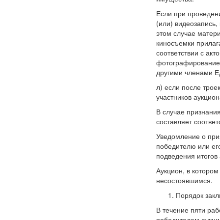
Если при проведен
(или) видеозапись,
этом случае матер
киносъемки прилага
соответствии с ак
фотографирование, 
другими членами Е
л) если после трое
участников аукцион
В случае признани
составляет соответ
Уведомление о при
победителю или ег
подведения итогов 
Аукцион, в котором
несостоявшимся.
Порядок закл
В течение пяти раб
победителем аукци