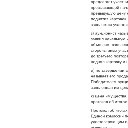
предлагает участни
превышающей нача
предыдущую цену н
поднятия карточек.
заявляется участни
з) аукционист назы
заявил начальную и
объявляет заявленн
стороны иных участ
до третьего повтор
поднял карточку и 
и) по завершении 
называет его прода
Победителем аукцио
заявленная им цен
к) цена имущества,
протокол об итогах
Протокол об итога
Единой комиссии п
удостоверяющим пр
имущества.