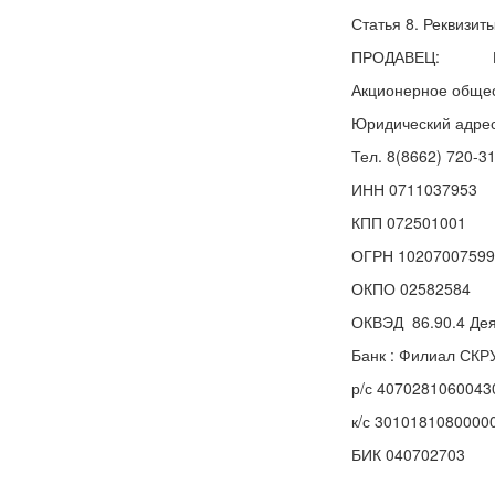
Статья 8. Реквизит
ПРОДАВЕЦ: ПО
Акционерное общес
Юридический адрес:
Тел. 8(8662) 720-31
ИНН 0711037953
КПП 072501001
ОГРН 10207007599
ОКПО 02582584
ОКВЭД 86.90.4 Дея
Банк : Филиал СК
р/с 4070281060043
к/с 3010181080000
БИК 040702703