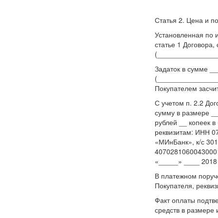
Статья 2. Цена и п
Установленная по 
статье 1 Договора,
(________________
Задаток в сумме _
(________________
Покупателем засчи
С учетом п. 2.2 До
сумму в размере 
рублей __ копеек 
реквизитам: ИНН 0
«МИнБанк», к/с 30
40702810600430001
«_____» ____ 2018 
В платежном поруч
Покупателя, реквиз
Факт оплаты подтв
средств в размере 