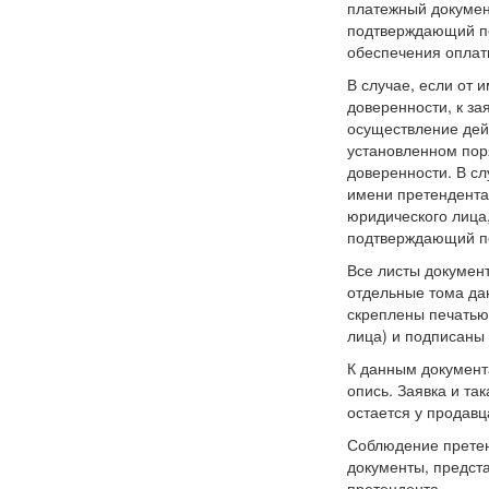
платежный докумен
подтверждающий пе
обеспечения оплат
В случае, если от 
доверенности, к за
осуществление дей
установленном пор
доверенности. В сл
имени претендента
юридического лица,
подтверждающий по
Все листы докумен
отдельные тома да
скреплены печатью 
лица) и подписаны
К данным документа
опись. Заявка и та
остается у продавца
Соблюдение претен
документы, предст
претендента.