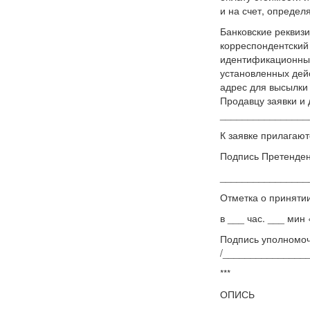
и на счет, опреде
Банковские реквиз
корреспондентский 
идентификационный
установленных дей
адрес для высылки
Продавцу заявки и 
________________
К заявке прилагают
Подпись Претенден
________________
Отметка о принятии
в ___ час. ___ мин
Подпись уполномо
/________________
***
ОПИСЬ