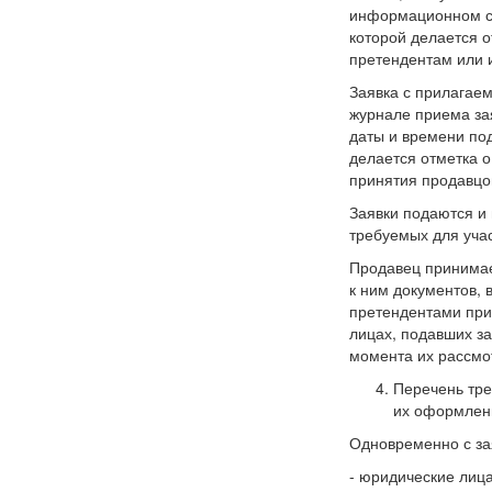
информационном со
которой делается о
претендентам или 
Заявка с прилагае
журнале приема за
даты и времени по
делается отметка о
принятия продавцо
Заявки подаются и
требуемых для учас
Продавец принимае
к ним документов, 
претендентами при
лицах, подавших з
момента их рассмо
Перечень тре
их оформле
Одновременно с за
- юридические лица