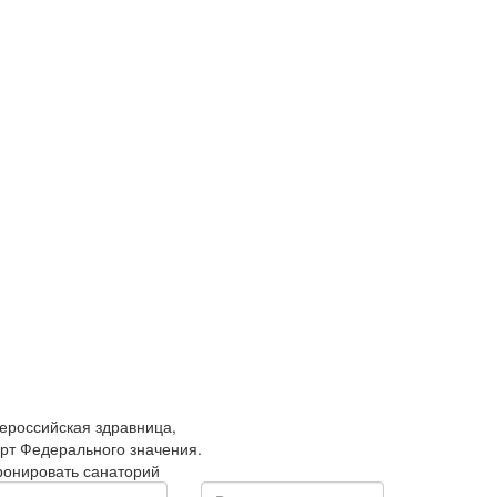
ероссийская здравница,
орт Федерального значения.
ронировать санаторий