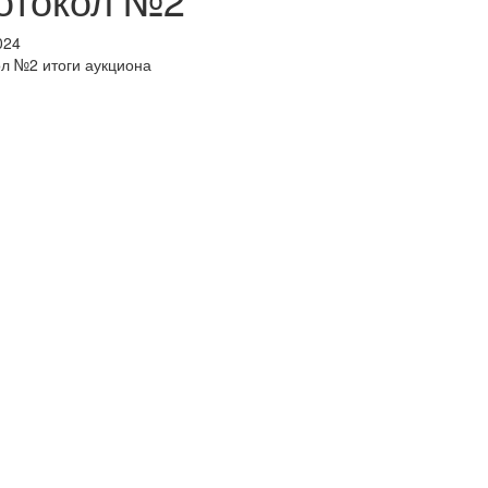
024
л №2 итоги аукциона