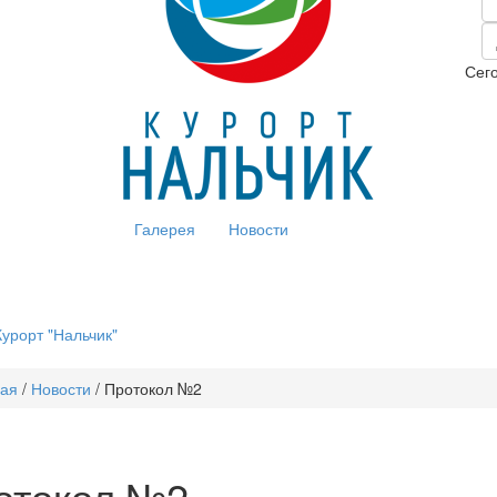
Сего
Галерея
Новости
урорт "Нальчик"
ная
/
Новости
/
Протокол №2
отокол №2